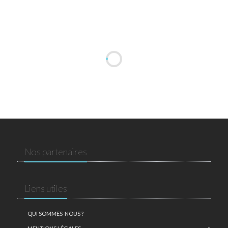
Nos partenaires
Liens utiles
QUI SOMMES-NOUS ?