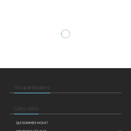
Nos partenaires
Liens utiles
QUI SOMMES-NOUS ?