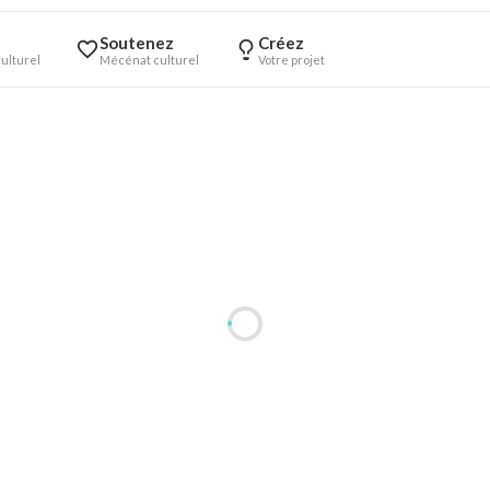
Soutenez
Créez
ulturel
Mécénat culturel
Votre projet