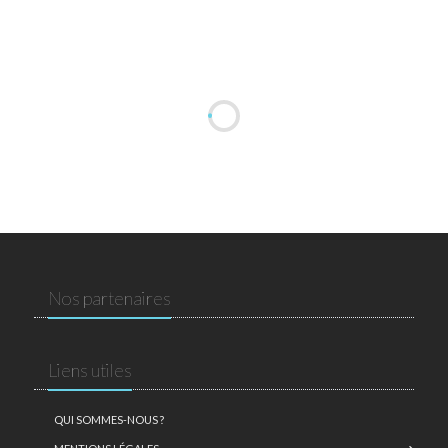
Nos partenaires
Liens utiles
QUI SOMMES-NOUS ?