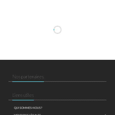
Nos partenaires
Liens utiles
QUI SOMMES-NOUS ?