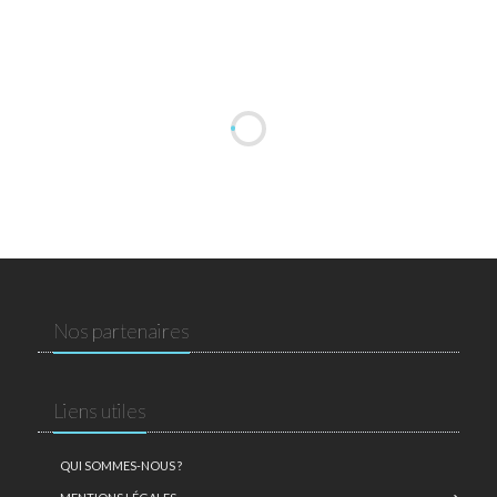
Nos partenaires
Liens utiles
QUI SOMMES-NOUS ?