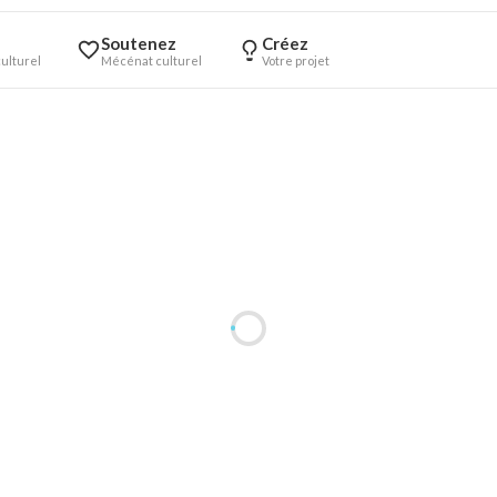
Soutenez
Créez
ulturel
Mécénat culturel
Votre projet