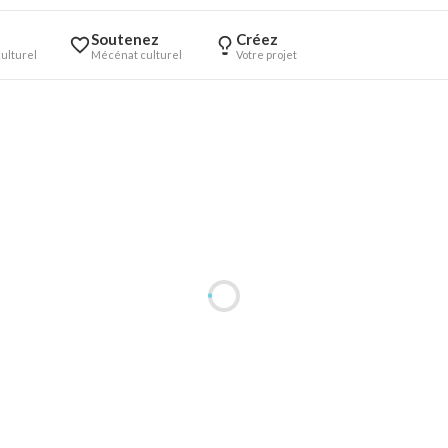
Soutenez
Créez
ulturel
Mécénat culturel
Votre projet