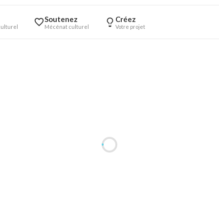
Soutenez
Créez
ulturel
Mécénat culturel
Votre projet