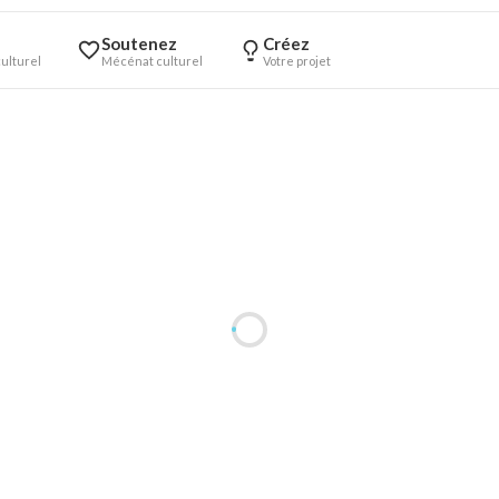
Soutenez
Créez
ulturel
Mécénat culturel
Votre projet