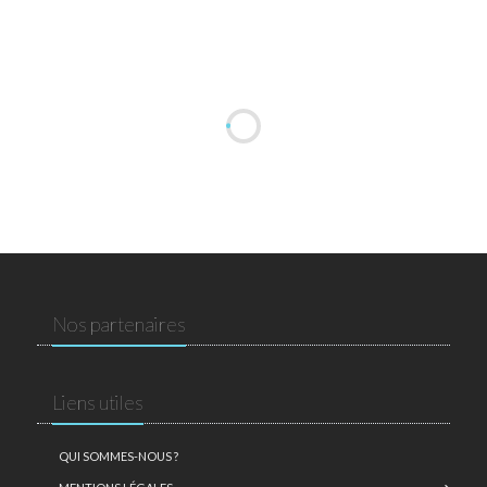
Nos partenaires
Liens utiles
QUI SOMMES-NOUS ?