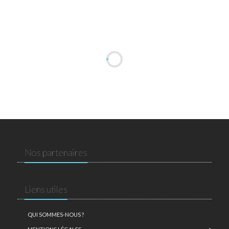
Nos partenaires
Liens utiles
QUI SOMMES-NOUS ?