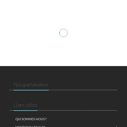
Nos partenaires
Liens utiles
QUI SOMMES-NOUS ?