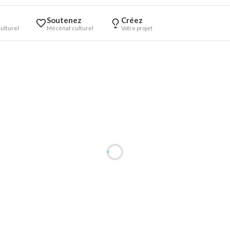
Soutenez
Créez
ulturel
Mécénat culturel
Votre projet