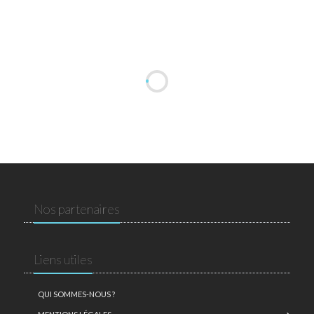
Nos partenaires
Liens utiles
QUI SOMMES-NOUS ?