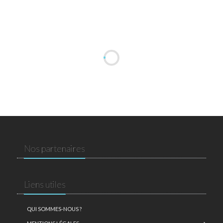
Nos partenaires
Liens utiles
QUI SOMMES-NOUS ?