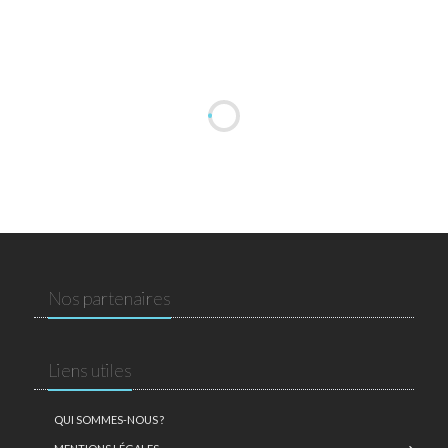
Nos partenaires
Liens utiles
QUI SOMMES-NOUS ?