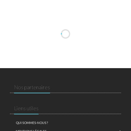
Nos partenaires
Liens utiles
QUI SOMMES-NOUS ?