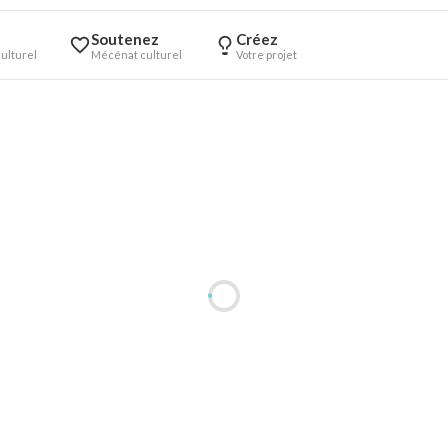
Soutenez
Créez
ulturel
Mécénat culturel
Votre projet