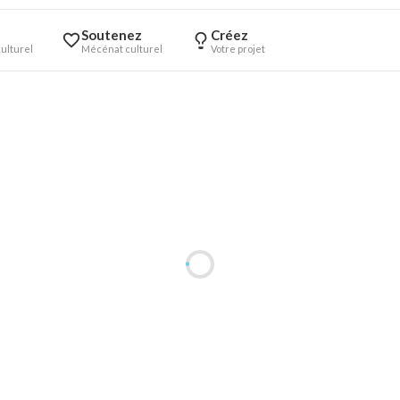
Soutenez
Créez
ulturel
Mécénat culturel
Votre projet