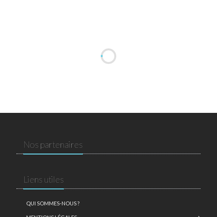
Nos partenaires
Liens utiles
QUI SOMMES-NOUS ?