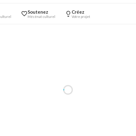
Soutenez
Créez
ulturel
Mécénat culturel
Votre projet