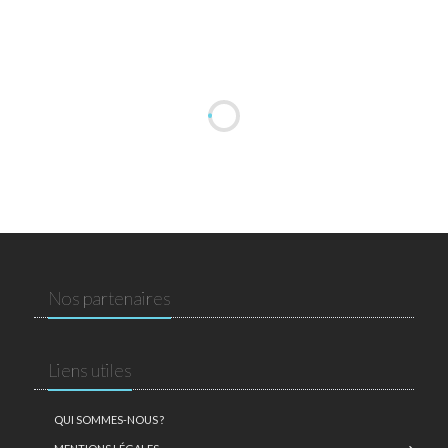
Nos partenaires
Liens utiles
QUI SOMMES-NOUS ?