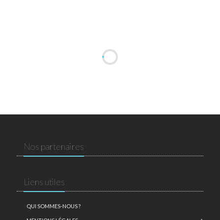
Nos partenaires
Liens utiles
QUI SOMMES-NOUS ?