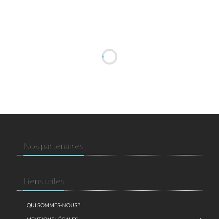
Nos partenaires
Liens utiles
QUI SOMMES-NOUS ?