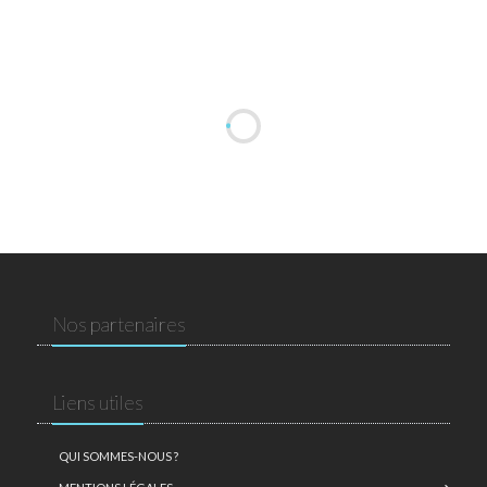
Nos partenaires
Liens utiles
QUI SOMMES-NOUS ?