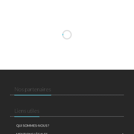
Nos partenaires
Liens utiles
QUI SOMMES-NOUS ?