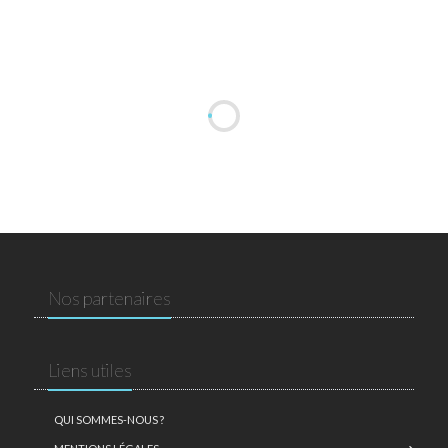
Nos partenaires
Liens utiles
QUI SOMMES-NOUS ?