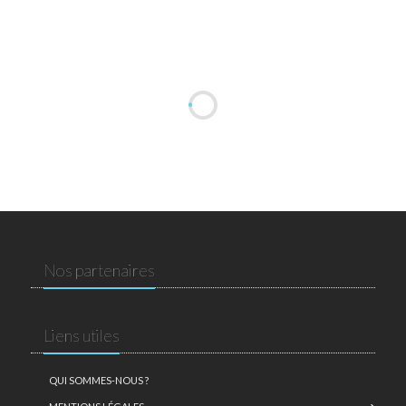
Nos partenaires
Liens utiles
QUI SOMMES-NOUS ?