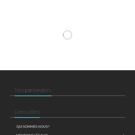
Nos partenaires
Liens utiles
QUI SOMMES-NOUS ?