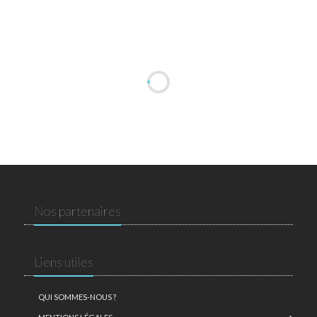
Nos partenaires
Liens utiles
QUI SOMMES-NOUS ?