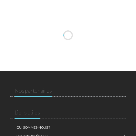
Nos partenaires
Liens utiles
QUI SOMMES-NOUS ?