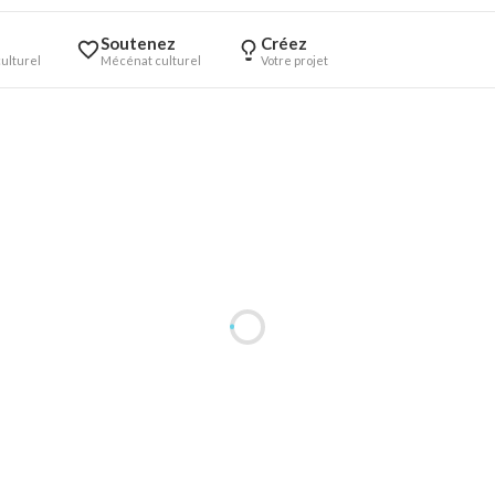
Soutenez
Créez
ulturel
Mécénat culturel
Votre projet