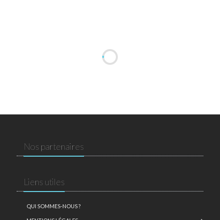
Nos partenaires
Liens utiles
QUI SOMMES-NOUS ?