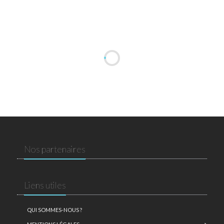
Nos partenaires
Liens utiles
QUI SOMMES-NOUS ?