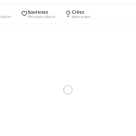
Soutenez
Créez
ulturel
Mécénat culturel
Votre projet