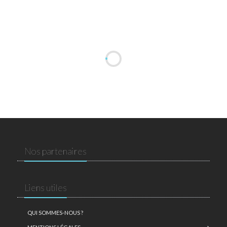
Nos partenaires
Liens utiles
QUI SOMMES-NOUS ?