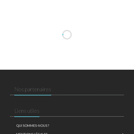
Nos partenaires
Liens utiles
QUI SOMMES-NOUS ?