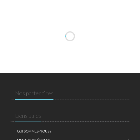
Nos partenaires
Liens utiles
QUI SOMMES-NOUS ?