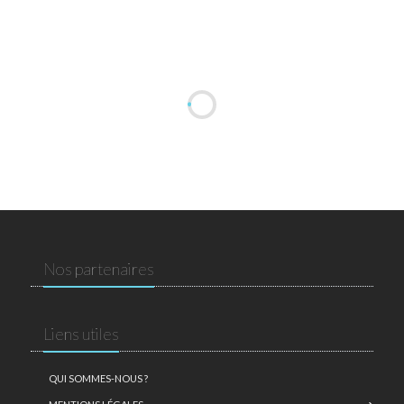
Nos partenaires
Liens utiles
QUI SOMMES-NOUS ?