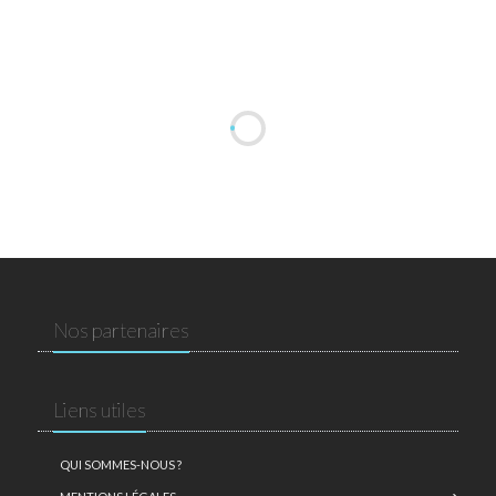
Nos partenaires
Liens utiles
QUI SOMMES-NOUS ?