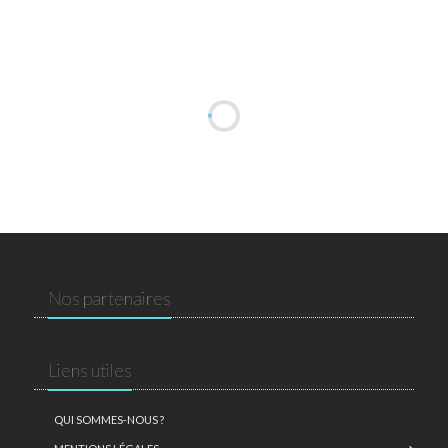
Nos partenaires
Liens utiles
QUI SOMMES-NOUS ?