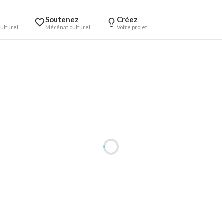
Soutenez
Créez
ulturel
Mécénat culturel
Votre projet