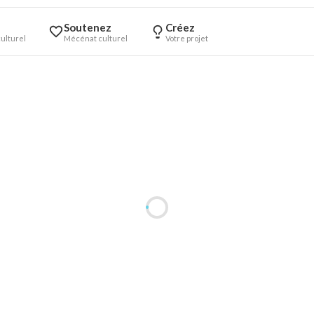
Soutenez
Créez
ulturel
Mécénat culturel
Votre projet