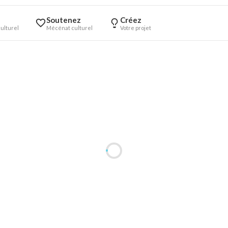
Soutenez
Créez
ulturel
Mécénat culturel
Votre projet