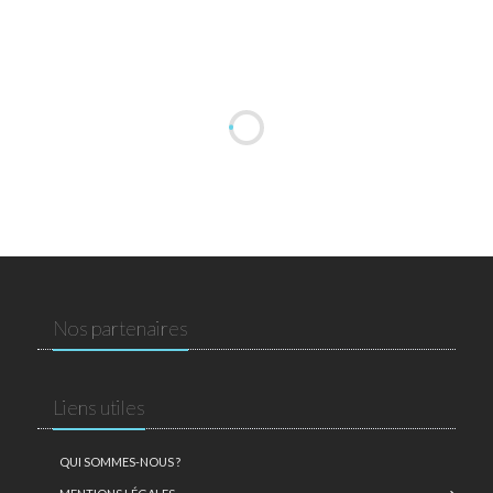
Nos partenaires
Liens utiles
QUI SOMMES-NOUS ?