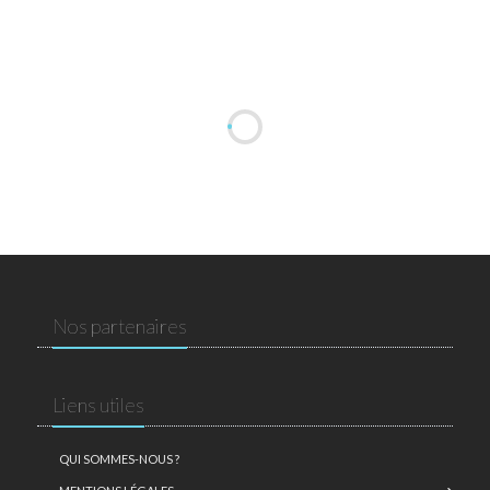
Nos partenaires
Liens utiles
QUI SOMMES-NOUS ?