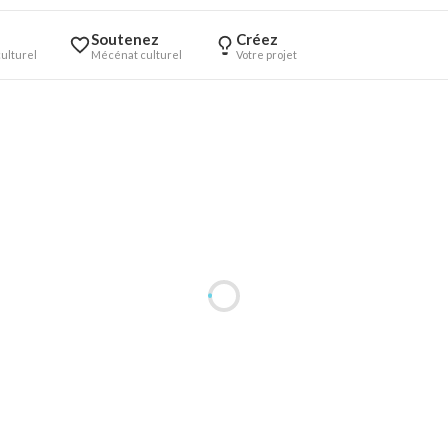
Soutenez
Créez
ulturel
Mécénat culturel
Votre projet