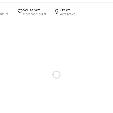
Soutenez
Créez
ulturel
Mécénat culturel
Votre projet