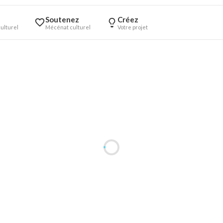
Soutenez
Créez
ulturel
Mécénat culturel
Votre projet